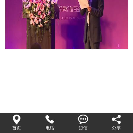




首页
电话
短信
分享