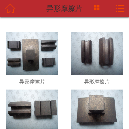



异形摩擦片
网站首页
关于中摩网
新闻资讯
产品中心
应用案例
异形摩擦片
异形摩擦片
海天企业
联系我们