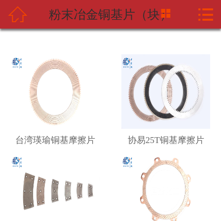



粉末冶金铜基片（块）
网站首页
关于中摩网
新闻资讯
产品中心
应用案例
台湾瑛瑜铜基摩擦片
协易25T铜基摩擦片
海天企业
联系我们