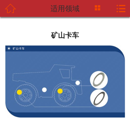



适用领域
网站首页
关于中摩网
矿山卡车
新闻资讯
产品中心
应用案例
海天企业
联系我们